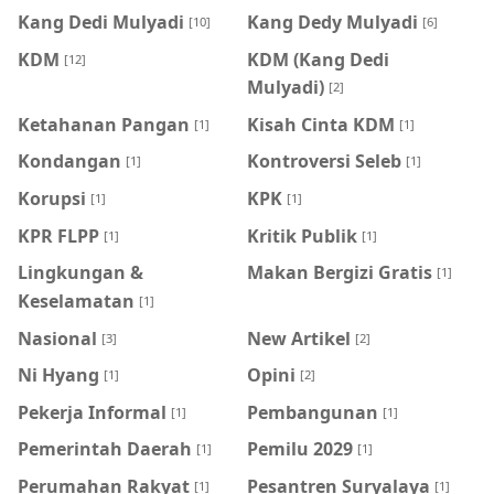
Kang Dedi Mulyadi
Kang Dedy Mulyadi
[10]
[6]
KDM
KDM (Kang Dedi
[12]
Mulyadi)
[2]
Ketahanan Pangan
Kisah Cinta KDM
[1]
[1]
Kondangan
Kontroversi Seleb
[1]
[1]
Korupsi
KPK
[1]
[1]
KPR FLPP
Kritik Publik
[1]
[1]
Lingkungan &
Makan Bergizi Gratis
[1]
Keselamatan
[1]
Nasional
New Artikel
[3]
[2]
Ni Hyang
Opini
[1]
[2]
Pekerja Informal
Pembangunan
[1]
[1]
Pemerintah Daerah
Pemilu 2029
[1]
[1]
Perumahan Rakyat
Pesantren Suryalaya
[1]
[1]