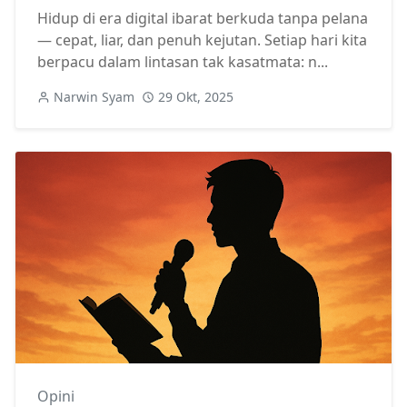
Hidup di era digital ibarat berkuda tanpa pelana
— cepat, liar, dan penuh kejutan. Setiap hari kita
berpacu dalam lintasan tak kasatmata: n...
Narwin Syam
29 Okt, 2025
Opini