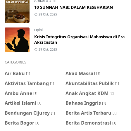
Artikel Islami
10 SUNNAH NABI DALAM KESEHARIAN
28 Okt, 2025
Opini
Krisis Integritas Organisasi Mahasiswa di Era
Aksi Instan
29 Okt, 2025
CATEGORIES
Air Baku
Akad Massal
[1]
[1]
Aktivitas Tambang
Akuntabilitas Publik
[1]
[1]
Ambu Anne
Anak Angkat KDM
[1]
[2]
Artikel Islami
Bahasa Inggris
[1]
[1]
Bendungan Cijurey
Berita Artis Terbaru
[1]
[1]
Berita Bogor
Berita Demonstrasi
[1]
[1]