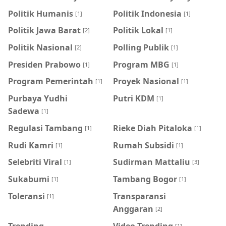
Politik Humanis
Politik Indonesia
[1]
[1]
Politik Jawa Barat
Politik Lokal
[2]
[1]
Politik Nasional
Polling Publik
[2]
[1]
Presiden Prabowo
Program MBG
[1]
[1]
Program Pemerintah
Proyek Nasional
[1]
[1]
Purbaya Yudhi
Putri KDM
[1]
Sadewa
[1]
Regulasi Tambang
Rieke Diah Pitaloka
[1]
[1]
Rudi Kamri
Rumah Subsidi
[1]
[1]
Selebriti Viral
Sudirman Mattaliu
[1]
[3]
Sukabumi
Tambang Bogor
[1]
[1]
Toleransi
Transparansi
[1]
Anggaran
[2]
Trending
Video Trending
[1]