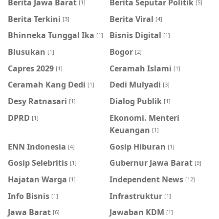
Berita Jawa Barat
Berita Seputar Politik
[1]
[5]
Berita Terkini
Berita Viral
[3]
[4]
Bhinneka Tunggal Ika
Bisnis Digital
[1]
[1]
Blusukan
Bogor
[1]
[2]
Capres 2029
Ceramah Islami
[1]
[1]
Ceramah Kang Dedi
Dedi Mulyadi
[1]
[3]
Desy Ratnasari
Dialog Publik
[1]
[1]
DPRD
Ekonomi. Menteri
[1]
Keuangan
[1]
ENN Indonesia
Gosip Hiburan
[4]
[1]
Gosip Selebritis
Gubernur Jawa Barat
[1]
[9]
Hajatan Warga
Independent News
[1]
[12]
Info Bisnis
Infrastruktur
[1]
[1]
Jawa Barat
Jawaban KDM
[6]
[1]